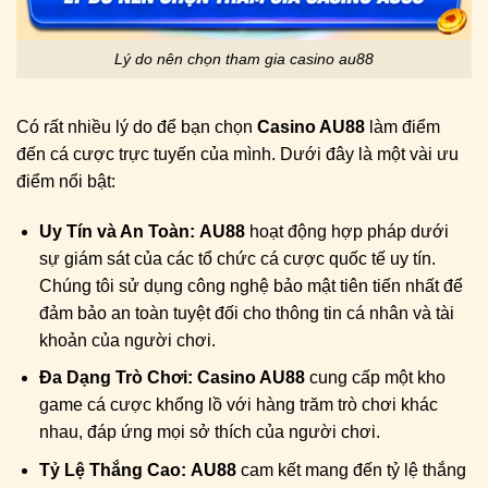
Lý do nên chọn tham gia casino au88
Có rất nhiều lý do để bạn chọn
Casino AU88
làm điểm
đến cá cược trực tuyến của mình. Dưới đây là một vài ưu
điểm nổi bật:
Uy Tín và An Toàn:
AU88
hoạt động hợp pháp dưới
sự giám sát của các tổ chức cá cược quốc tế uy tín.
Chúng tôi sử dụng công nghệ bảo mật tiên tiến nhất để
đảm bảo an toàn tuyệt đối cho thông tin cá nhân và tài
khoản của người chơi.
Đa Dạng Trò Chơi:
Casino AU88
cung cấp một kho
game cá cược khổng lồ với hàng trăm trò chơi khác
nhau, đáp ứng mọi sở thích của người chơi.
Tỷ Lệ Thắng Cao:
AU88
cam kết mang đến tỷ lệ thắng