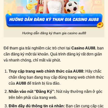
Hướng dẫn đăng ký tham gia casino au88
Để tham gia trải nghiệm các trò chơi tại
Casino AU88
, bạn
cần đăng ký một tài khoản. Quá trình đăng ký rất đơn giản
và nhanh chóng, chỉ mất vài phút.
Truy cập trang web chính thức của AU88:
Hãy chắc
chắn rằng bạn đang truy cập đúng trang web chính thức
của
AU88
để tránh bị lừa đảo.
Nhấn vào nút “Đăng Ký”:
Nút này thường nằm ở góc
trên bên phải của trang web.
Điền đầy đủ thông tin cá nhân:
Bạn cần cung cấp các