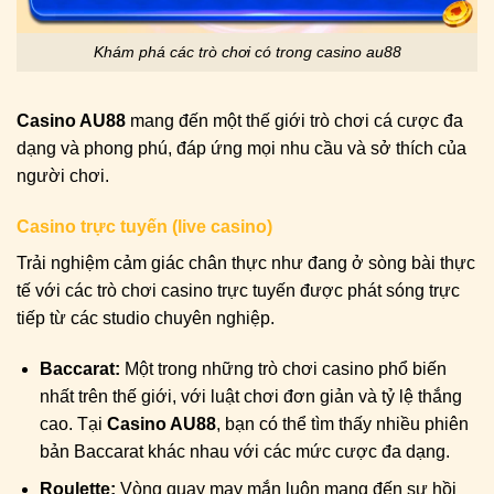
Khám phá các trò chơi có trong casino au88
Casino AU88
mang đến một thế giới trò chơi cá cược đa
dạng và phong phú, đáp ứng mọi nhu cầu và sở thích của
người chơi.
Casino trực tuyến (live casino)
Trải nghiệm cảm giác chân thực như đang ở sòng bài thực
tế với các trò chơi casino trực tuyến được phát sóng trực
tiếp từ các studio chuyên nghiệp.
Baccarat:
Một trong những trò chơi casino phổ biến
nhất trên thế giới, với luật chơi đơn giản và tỷ lệ thắng
cao. Tại
Casino AU88
, bạn có thể tìm thấy nhiều phiên
bản Baccarat khác nhau với các mức cược đa dạng.
Roulette:
Vòng quay may mắn luôn mang đến sự hồi