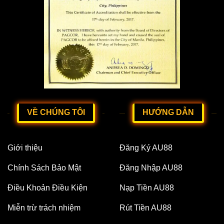
VỀ CHÚNG TÔI
HƯỚNG DẪN
Giới thiệu
Đăng Ký AU88
Chính Sách Bảo Mật
Đăng Nhập AU88
Điều Khoản Điều Kiện
Nạp Tiền AU88
Miễn trừ trách nhiệm
Rút Tiền AU88