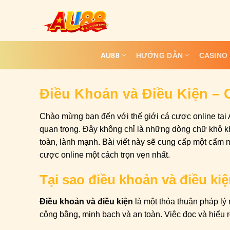
Skip
to
content
AU88
HƯỚNG DẪN
CASINO
Điều Khoản và Điều Kiện –
Chào mừng bạn đến với thế giới cá cược online tại AU
quan trọng. Đây không chỉ là những dòng chữ khô k
toàn, lành mạnh. Bài viết này sẽ cung cấp một cẩm
cược online một cách trọn vẹn nhất.
Tại sao điều khoản và điều kiệ
Điều khoản và điều kiện
là một thỏa thuận pháp lý
công bằng, minh bạch và an toàn. Việc đọc và hiểu 