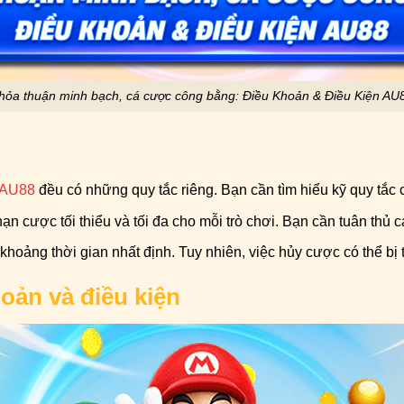
hỏa thuận minh bạch, cá cược công bằng: Điều Khoản & Điều Kiện AU
AU88
đều có những quy tắc riêng. Bạn cần tìm hiểu kỹ quy tắc c
n cược tối thiểu và tối đa cho mỗi trò chơi. Bạn cần tuân thủ c
hoảng thời gian nhất định. Tuy nhiên, việc hủy cược có thể bị 
oản và điều kiện