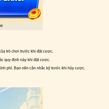
88
ủa trò chơi trước khi đặt cược.
ác quy định này khi đặt cược.
tính phí. Bạn nên cân nhắc kỹ trước khi hủy cược.