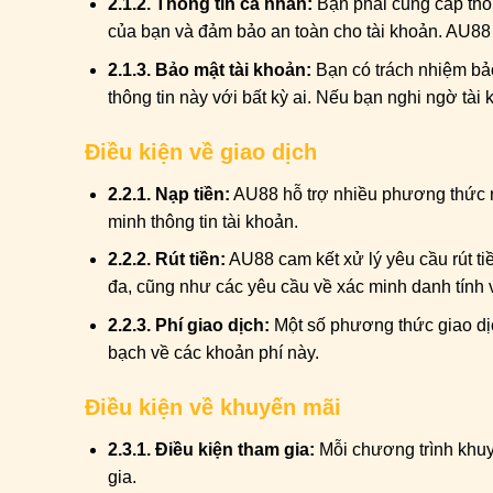
2.1.2. Thông tin cá nhân:
Bạn phải cung cấp thôn
của bạn và đảm bảo an toàn cho tài khoản. AU88 
2.1.3. Bảo mật tài khoản:
Bạn có trách nhiệm bảo
thông tin này với bất kỳ ai. Nếu bạn nghi ngờ tà
Điều kiện về giao dịch
2.2.1. Nạp tiền:
AU88 hỗ trợ nhiều phương thức nạp
minh thông tin tài khoản.
2.2.2. Rút tiền:
AU88 cam kết xử lý yêu cầu rút tiề
đa, cũng như các yêu cầu về xác minh danh tính 
2.2.3. Phí giao dịch:
Một số phương thức giao dịch
bạch về các khoản phí này.
Điều kiện về khuyến mãi
2.3.1. Điều kiện tham gia:
Mỗi chương trình khuy
gia.