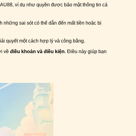
 AU88, ví dụ như quyền được bảo mật thông tin cá
 những sai sót có thể dẫn đến mất tiền hoặc bị
iải quyết một cách hợp lý và công bằng.
ơi về
điều khoản và điều kiện
. Điều này giúp bạn