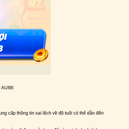
i AU88:
ng cấp thông tin sai lệch về độ tuổi có thể dẫn đến