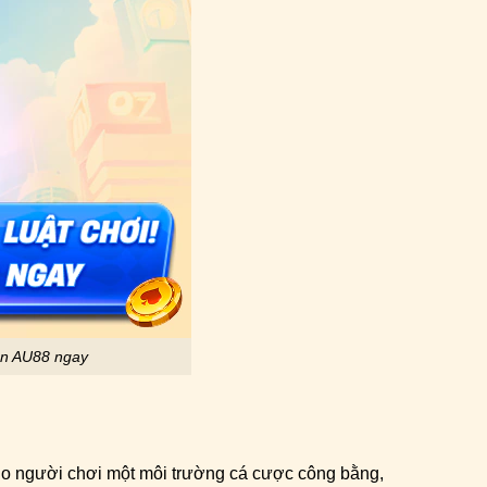
iện AU88 ngay
ho người chơi một môi trường cá cược công bằng,