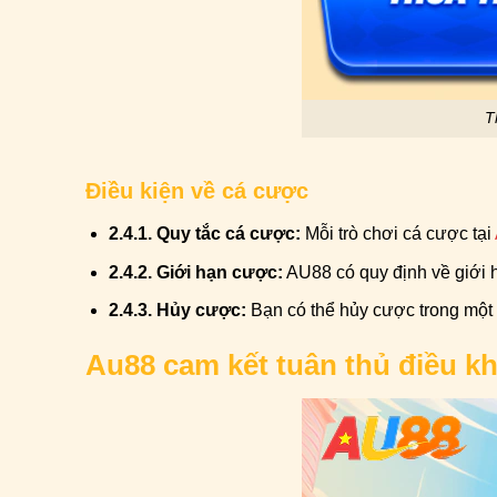
T
Điều kiện về cá cược
2.4.1. Quy tắc cá cược:
Mỗi trò chơi cá cược tại
2.4.2. Giới hạn cược:
AU88 có quy định về giới hạ
2.4.3. Hủy cược:
Bạn có thể hủy cược trong một k
Au88 cam kết tuân thủ điều kh