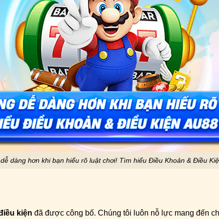
dễ dàng hơn khi bạn hiểu rõ luật chơi! Tìm hiểu Điều Khoản & Điều K
điều kiện
đã được công bố. Chúng tôi luôn nỗ lực mang đến c