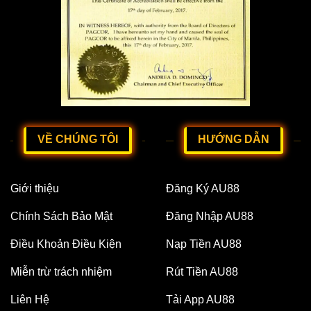
VỀ CHÚNG TÔI
HƯỚNG DẪN
Giới thiệu
Đăng Ký AU88
Chính Sách Bảo Mật
Đăng Nhập AU88
Điều Khoản Điều Kiện
Nạp Tiền AU88
Miễn trừ trách nhiệm
Rút Tiền AU88
Liên Hệ
Tải App AU88