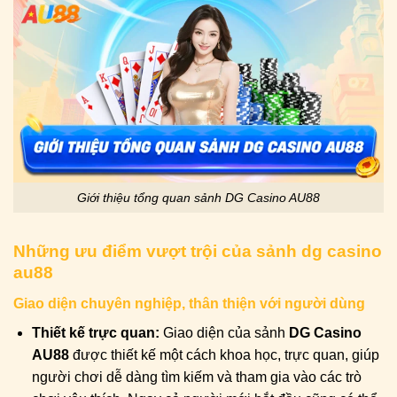
Giới thiệu tổng quan sảnh DG Casino AU88
Những ưu điểm vượt trội của sảnh dg casino
au88
Giao diện chuyên nghiệp, thân thiện với người dùng
Thiết kế trực quan:
Giao diện của sảnh
DG Casino
AU88
được thiết kế một cách khoa học, trực quan, giúp
người chơi dễ dàng tìm kiếm và tham gia vào các trò