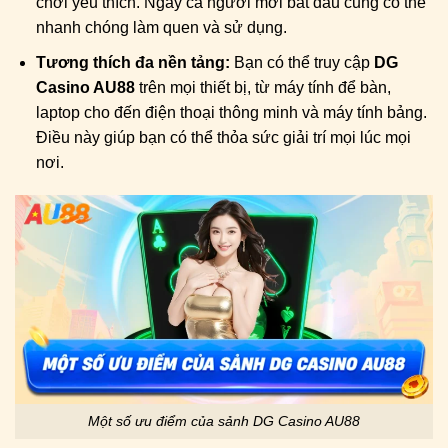
chơi yêu thích. Ngay cả người mới bắt đầu cũng có thể
nhanh chóng làm quen và sử dụng.
Tương thích đa nền tảng:
Bạn có thể truy cập
DG
Casino AU88
trên mọi thiết bị, từ máy tính để bàn,
laptop cho đến điện thoại thông minh và máy tính bảng.
Điều này giúp bạn có thể thỏa sức giải trí mọi lúc mọi
nơi.
Một số ưu điểm của sảnh DG Casino AU88