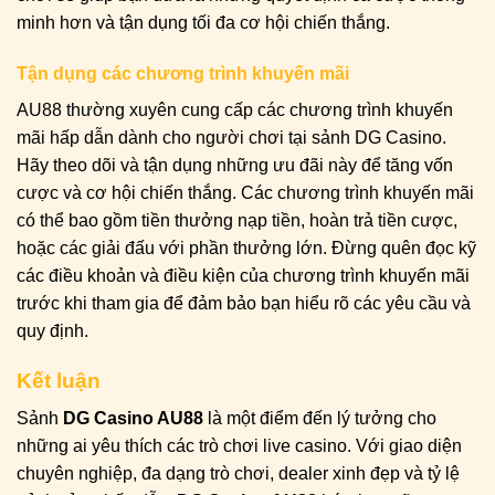
minh hơn và tận dụng tối đa cơ hội chiến thắng.
Tận dụng các chương trình khuyến mãi
AU88 thường xuyên cung cấp các chương trình khuyến
mãi hấp dẫn dành cho người chơi tại sảnh DG Casino.
Hãy theo dõi và tận dụng những ưu đãi này để tăng vốn
cược và cơ hội chiến thắng. Các chương trình khuyến mãi
có thể bao gồm tiền thưởng nạp tiền, hoàn trả tiền cược,
hoặc các giải đấu với phần thưởng lớn. Đừng quên đọc kỹ
các điều khoản và điều kiện của chương trình khuyến mãi
trước khi tham gia để đảm bảo bạn hiểu rõ các yêu cầu và
quy định.
Kết luận
Sảnh
DG Casino AU88
là một điểm đến lý tưởng cho
những ai yêu thích các trò chơi live casino. Với giao diện
chuyên nghiệp, đa dạng trò chơi, dealer xinh đẹp và tỷ lệ