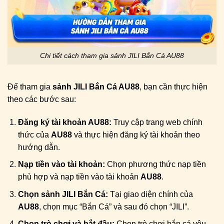
Chi tiết cách tham gia sảnh JILI Bắn Cá AU88
Để tham gia
sảnh JILI Bắn Cá AU88
, bạn cần thực hiện
theo các bước sau:
Đăng ký tài khoản AU88:
Truy cập trang web chính
thức của
AU88
và thực hiện đăng ký tài khoản theo
hướng dẫn.
Nạp tiền vào tài khoản:
Chọn phương thức nạp tiền
phù hợp và nạp tiền vào tài khoản
AU88
.
Chọn sảnh JILI Bắn Cá:
Tại giao diện chính của
AU88
, chọn mục “Bắn Cá” và sau đó chọn “JILI”.
Chọn trò chơi và bắt đầu:
Chọn trò chơi bắn cá yêu