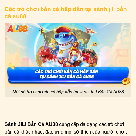
Các trò chơi bắn cá hấp dẫn tại sảnh jili bắn
cá au88
Một số trò chơi bắn cá hấp dẫn tại sảnh JILI Bắn Cá AU88
Sảnh JILI Bắn Cá AU88
cung cấp đa dạng các trò chơi
bắn cá khác nhau, đáp ứng mọi sở thích của người chơi.