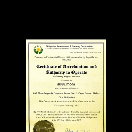
AU88
– nhà cái uy tín, có giấy phép PAGCOR. Cung cấp
cá cược thể thao, casino live, slot game, bắn cá đổi
thưởng. Giao diện dễ dùng, thanh toán nhanh, khuyến mãi
hấp dẫn.