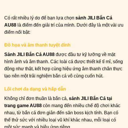
Có rất nhiều lý do để bạn lựa chọn
sảnh JILI Bắn Cá
AU88
là điểm đến giải trí của mình. Dưới đây là một vài ưu
điểm nổi bật:
Đồ họa và âm thanh tuyệt đỉnh
Sảnh JILI Bắn Cá AU88
được đầu tư kỹ lưỡng về mặt
hình ảnh và âm thanh. Các loài cá được thiết kế tỉ mỉ, sống
động như thật, kết hợp cùng hiệu ứng âm thanh chân thực
tạo nên một trải nghiệm bắn cá vô cùng cuốn hút.
Lối chơi đa dạng và hấp dẫn
Không chỉ đơn thuần là bắn cá,
sảnh JILI Bắn Cá tại
trang game AU88
còn mang đến nhiều chế độ chơi khác
nhau, từ bắn cá đơn giản đến săn boss kịch tính. Bạn có
thể thử sức với nhiều loại vũ khí khác nhau, mỗi loại có
một sức mạnh và hiệu ứng riêng.