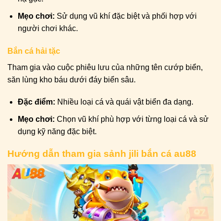
Mẹo chơi:
Sử dụng vũ khí đặc biệt và phối hợp với
người chơi khác.
Bắn cá hải tặc
Tham gia vào cuộc phiêu lưu của những tên cướp biển,
săn lùng kho báu dưới đáy biển sâu.
Đặc điểm:
Nhiều loại cá và quái vật biển đa dạng.
Mẹo chơi:
Chọn vũ khí phù hợp với từng loại cá và sử
dụng kỹ năng đặc biệt.
Hướng dẫn tham gia sảnh jili bắn cá au88