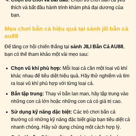
thích và bắt đầu hành trình khám phá đại dương của
bạn.
Mẹo chơi bắn cá hiệu quả tại sảnh jili bắn cá
au88
Để tăng cơ hội chiến thắng tại
sảnh JILI Bắn Cá AU88
,
bạn có thể tham khảo một vài mẹo sau:
Chọn vũ khí phù hợp:
Mỗi loại cá cần một loại vũ khí
khác nhau để tiêu diệt hiệu quả. Hãy thử nghiệm và tìm
ra loại vũ khí phù hợp với từng loại cá.
Bắn tập trung:
Thay vì bắn lan man, hãy tập trung vào
những con cá lớn hoặc những con cá có giá trị cao.
Sử dụng kỹ năng đặc biệt:
Các trò chơi bắn cá
thường có những kỹ năng đặc biệt giúp bạn tiêu diệt cá
nhanh chóng. Hãy sử dụng chúng một cách hợp lý.